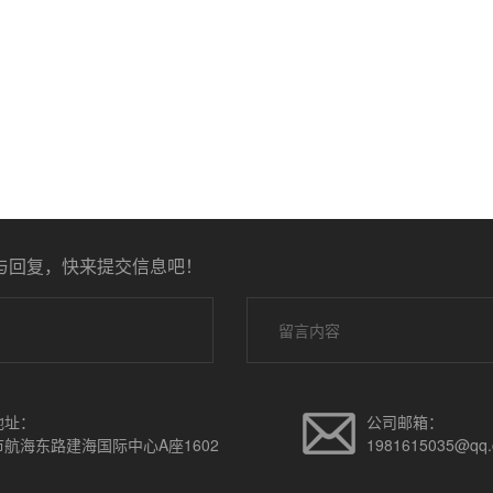
与回复，快来提交信息吧！
地址：
公司邮箱：
航海东路建海国际中心A座1602
1981615035@qq