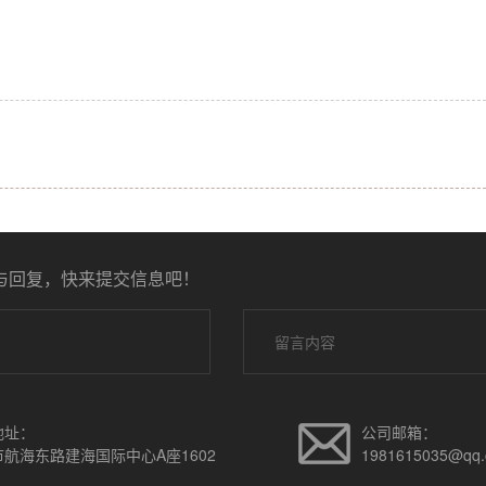
与回复，快来提交信息吧！
地址：
公司邮箱：
航海东路建海国际中心A座1602
1981615035@qq